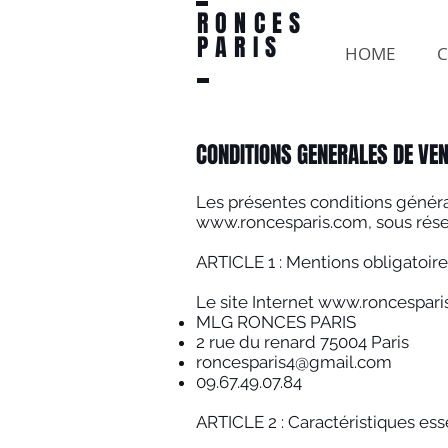
RONCES
PARIS
HOME
C
CONDITIONS GENERALES DE VE
Les présentes conditions général
www.roncesparis.com
, sous rés
ARTICLE 1 : Mentions obligatoir
Le site Internet
www.roncespari
MLG RONCES PARIS
2 rue du renard 75004 Paris
roncesparis4@gmail.com
09.67.49.07.84
ARTICLE 2 : Caractéristiques ess