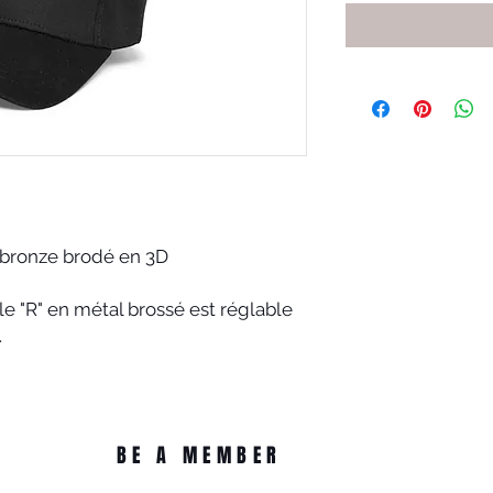
bronze brodé en 3D
e "R" en métal brossé est réglable
.
BE A MEMBER