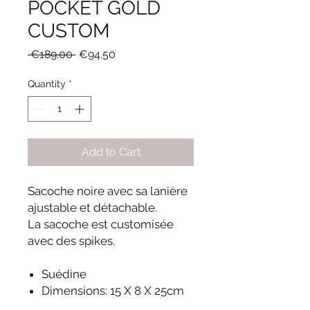
POCKET GOLD
CUSTOM
Regular
Sale
 €189.00 
€94.50
Price
Price
Quantity
*
Add to Cart
Sacoche noire avec sa lanière
ajustable et détachable.
La sacoche est customisée
avec des spikes.
Suédine
Dimensions: 15 X 8 X 25cm