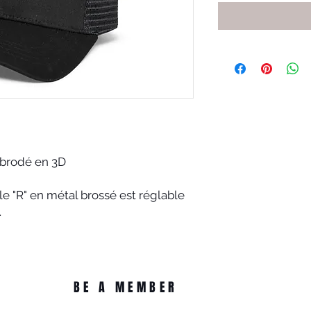
 brodé en 3D
e "R" en métal brossé est réglable
.
BE A MEMBER